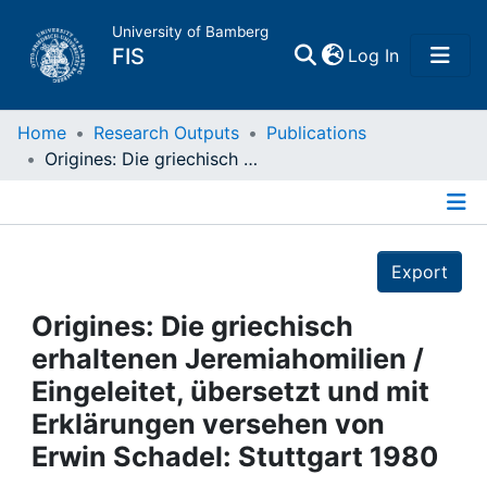
University of Bamberg
(current)
FIS
Log In
Home
Home
Research Outputs
Publications
Origines: Die griechisch erhaltenen Jeremiahomilien / Eingeleitet, übersetzt und mit Erklärungen versehen von Erwin Schadel: Stuttgart 1980
Publications
Details
Research Data
Export
Projects
Origines: Die griechisch
erhaltenen Jeremiahomilien /
People
Eingeleitet, übersetzt und mit
Erklärungen versehen von
Institutions
Erwin Schadel: Stuttgart 1980