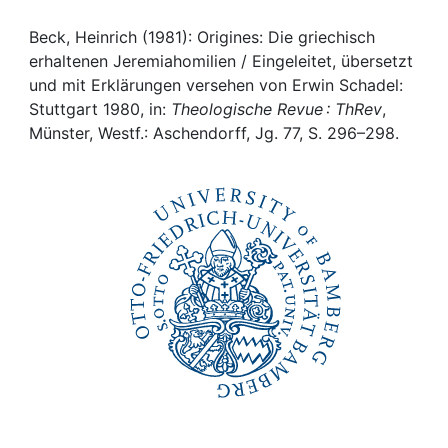
Awards
Beck, Heinrich (1981): Origines: Die griechisch
My FIS
erhaltenen Jeremiahomilien / Eingeleitet, übersetzt
und mit Erklärungen versehen von Erwin Schadel:
Help
Stuttgart 1980, in:
Theologische Revue : ThRev
,
Münster, Westf.: Aschendorff, Jg. 77, S. 296–298.