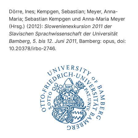
Awards
Dörre, Ines; Kempgen, Sebastian; Meyer, Anna-
My FIS
Maria; Sebastian Kempgen und Anna-Maria Meyer
(Hrsg.) (2012):
Slowenienexkursion 2011 der
Help
Slavischen Sprachwissenschaft der Universität
Bamberg, 5. bis 12. Juni 2011
, Bamberg: opus, doi:
10.20378/irbo-2746.