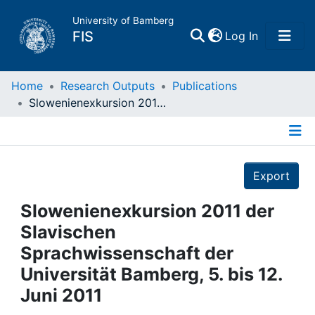
University of Bamberg
(current)
FIS
Log In
Home
Home
Research Outputs
Publications
Slowenienexkursion 2011 der Slavischen Sprachwissenschaft der Universität Bamberg, 5. bis 12. Juni 2011
Publications
Details
Research Data
Export
Projects
Slowenienexkursion 2011 der
Slavischen
People
Sprachwissenschaft der
Universität Bamberg, 5. bis 12.
Institutions
Juni 2011