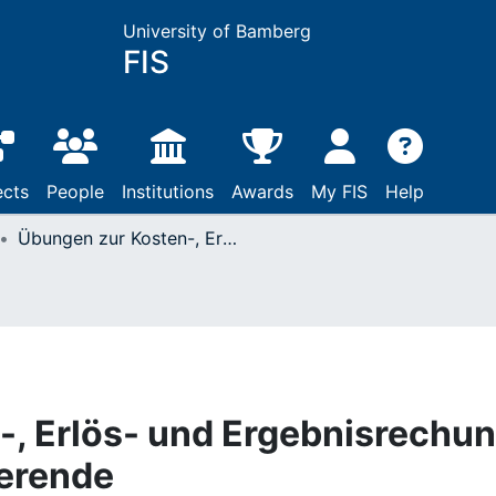
University of Bamberg
FIS
ects
People
Institutions
Awards
My FIS
Help
Übungen zur Kosten-, Erlös- und Ergebnisrechung : Für Bachelor-Studierende
-, Erlös- und Ergebnisrechu
ierende