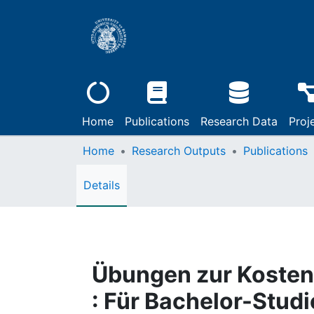
Home
Publications
Research Data
Proj
Home
Research Outputs
Publications
Details
Übungen zur Kosten
: Für Bachelor-Stud