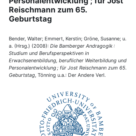
Personalentwicklung ; für Jost
Awards
Reischmann zum 65.
My FIS
Geburtstag
Help
Bender, Walter; Emmert, Kerstin; Gröne, Susanne; u.
a. (Hrsg.) (2008):
Die Bamberger Andragogik :
Studium und Berufsperspektiven in
Erwachsenenbildung, beruflicher Weiterbildung und
Personalentwicklung ; für Jost Reischmann zum 65.
Geburtstag
, Tönning u.a.: Der Andere Verl.