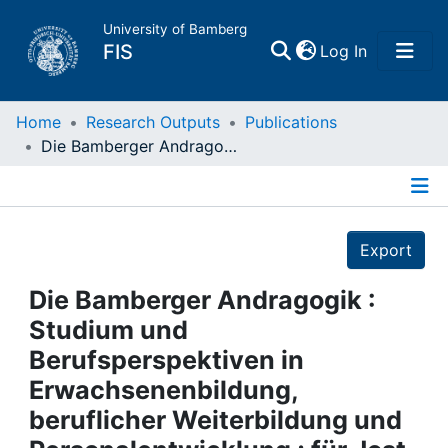
University of Bamberg
(current)
FIS
Log In
Home
Home
Research Outputs
Publications
Die Bamberger Andragogik : Studium und Berufsperspektiven in Erwachsenenbildung, beruflicher Weiterbildung und Personalentwicklung ; für Jost Reischmann zum 65. Geburtstag
Publications
Details
Research Data
Export
Projects
Die Bamberger Andragogik :
Studium und
People
Berufsperspektiven in
Erwachsenenbildung,
Institutions
beruflicher Weiterbildung und