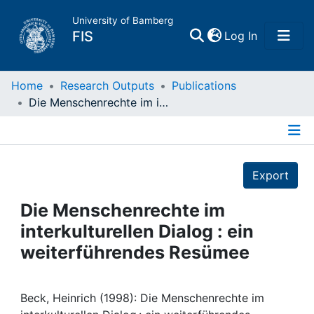
University of Bamberg
(current)
FIS
Log In
Home
Home
Research Outputs
Publications
Die Menschenrechte im interkulturellen Dialog : ein weiterführendes Resümee
Publications
Details
Research Data
Export
Projects
Die Menschenrechte im
interkulturellen Dialog : ein
People
weiterführendes Resümee
Institutions
Beck, Heinrich (1998): Die Menschenrechte im