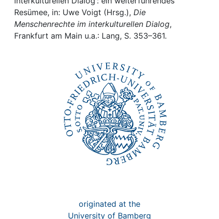
Awards
interkulturellen Dialog : ein weiterführendes
Resümee, in: Uwe Voigt (Hrsg.),
Die
Menschenrechte im interkulturellen Dialog
,
My FIS
Frankfurt am Main u.a.: Lang, S. 353–361.
Help
originated at the
University of Bamberg