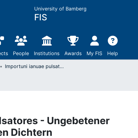
University of Bamberg
FIS
ects
People
Institutions
Awards
My FIS
Help
Importuni ianuae pulsatores - Ungebetener Besuch bei römischen Dichtern
lsatores - Ungebetener
en Dichtern