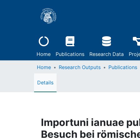
Home
Publications
Research Data
Proj
Home
Research Outputs
Publications
Details
Importuni ianuae pu
Besuch bei römisch