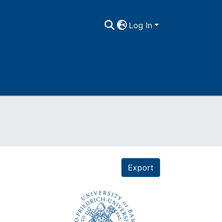
Log In
Export