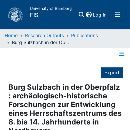
University of Bamberg
(current)
FIS
Log In
Home
Home
Research Outputs
Publications
Burg Sulzbach in der Oberpfalz : archäologisch-historische Forschungen zur Entwicklung eines Herrschaftszentrums des 8. bis 14. Jahrhunderts in Nordbayern
Publications
Details
Research Data
Export
Projects
Burg Sulzbach in der Oberpfalz
: archäologisch-historische
People
Forschungen zur Entwicklung
eines Herrschaftszentrums des
Institutions
8. bis 14. Jahrhunderts in