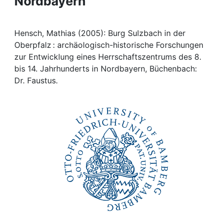
Nordbayern
Awards
My FIS
Hensch, Mathias (2005): Burg Sulzbach in der
Oberpfalz : archäologisch-historische Forschungen
Help
zur Entwicklung eines Herrschaftszentrums des 8.
bis 14. Jahrhunderts in Nordbayern, Büchenbach:
Dr. Faustus.