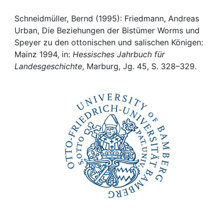
Awards
Schneidmüller, Bernd (1995): Friedmann, Andreas
My FIS
Urban, Die Beziehungen der Bistümer Worms und
Speyer zu den ottonischen und salischen Königen:
Help
Mainz 1994, in:
Hessisches Jahrbuch für
Landesgeschichte
, Marburg, Jg. 45, S. 328–329.