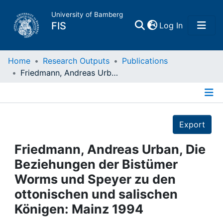
University of Bamberg
(current)
FIS
Log In
Home
Home
Research Outputs
Publications
Friedmann, Andreas Urban, Die Beziehungen der Bistümer Worms und Speyer zu den ottonischen und salischen Königen: Mainz 1994
Publications
Details
Research Data
Export
Projects
Friedmann, Andreas Urban, Die
Beziehungen der Bistümer
People
Worms und Speyer zu den
ottonischen und salischen
Institutions
Königen: Mainz 1994