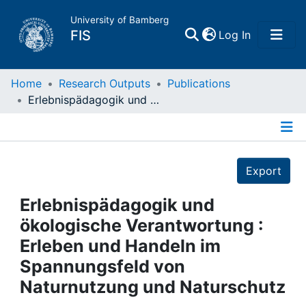
University of Bamberg
(current)
FIS
Log In
Home
Home
Research Outputs
Publications
Erlebnispädagogik und ökologische Verantwortung : Erleben und Handeln im Spannungsfeld von Naturnutzung und Naturschutz
Publications
Details
Research Data
Export
Projects
Erlebnispädagogik und
ökologische Verantwortung :
People
Erleben und Handeln im
Spannungsfeld von
Institutions
Naturnutzung und Naturschutz