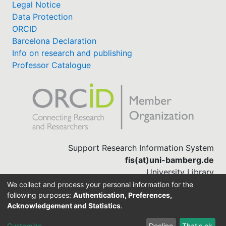
Legal Notice
Data Protection
ORCID
Barcelona Declaration
Info on research and publishing
Professor Catalogue
Support Research Information System
fis(at)uni-bamberg.de
University Library
(0951) 863-1568
We collect and process your personal information for the
following purposes:
Authentication, Preferences,
Acknowledgement and Statistics
.
Built with
DSpace-CRIS software
Customize
Decline
That's ok