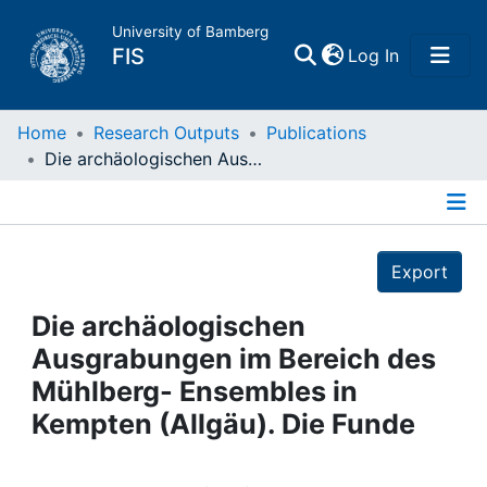
University of Bamberg
(current)
FIS
Log In
Home
Home
Research Outputs
Publications
Die archäologischen Ausgrabungen im Bereich des Mühlberg- Ensembles in Kempten (Allgäu). Die Funde
Publications
Details
Research Data
Export
Projects
Die archäologischen
Ausgrabungen im Bereich des
People
Mühlberg- Ensembles in
Kempten (Allgäu). Die Funde
Institutions