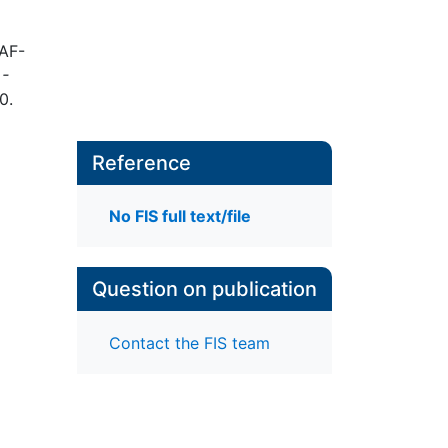
RAF-
 -
0.
Reference
No FIS full text/file
Question on publication
Contact the FIS team