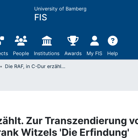
University of Bamberg
FIS
ects
People
Institutions
Awards
My FIS
Help
Die RAF, in C-Dur erzählt. Zur Transzendierung von RAF-Narrativen in Frank Witzels 'Die Erfindung'
rzählt. Zur Transzendierung v
ank Witzels 'Die Erfindung'