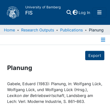
University of Bamberg
(current)
FIS
Log In
Home
Home
Research Outputs
Publications
Planung
Publications
Details
Export
Research Data
Planung
Projects
People
Gabele, Eduard (1983): Planung, in: Wolfgang Lück,
Wolfgang Lück, und Wolfgang Lück (Hrsg.),
Lexikon der Betriebswirtschaft
, Landsberg am
Institutions
Lech: Verl. Moderne Industrie, S. 861–863.