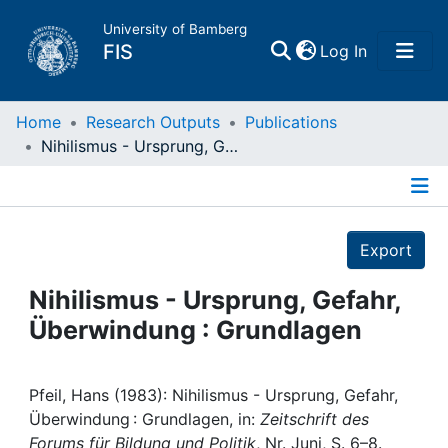
University of Bamberg
(current)
FIS
Log In
Home
Home
Research Outputs
Publications
Nihilismus - Ursprung, Gefahr, Überwindung : Grundlagen
Publications
Details
Research Data
Export
Projects
Nihilismus - Ursprung, Gefahr,
Überwindung : Grundlagen
People
Institutions
Pfeil, Hans (1983): Nihilismus - Ursprung, Gefahr,
Überwindung : Grundlagen, in:
Zeitschrift des
Forums für Bildung und Politik
, Nr. Juni, S. 6–8.