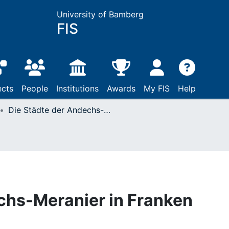
University of Bamberg
FIS
ects
People
Institutions
Awards
My FIS
Help
Die Städte der Andechs-Meranier in Franken
chs-Meranier in Franken