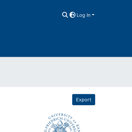
Log In
Export