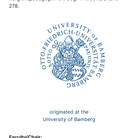
Awards
278.
My FIS
Help
originated at the
University of Bamberg
Faculty/Chair: