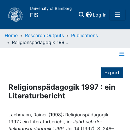
University of Bamberg
(current)
FIS
Log In
Home
Home
Research Outputs
Publications
Religionspädagogik 1997 : ein Literaturbericht
Publications
Details
Research Data
Export
Projects
Religionspädagogik 1997 : ein
Literaturbericht
People
Institutions
Lachmann, Rainer (1998): Religionspädagogik
1997 : ein Literaturbericht, in:
Jahrbuch der
Religionspädagogik : JRP
, Jg. 14 (1997), S. 246–