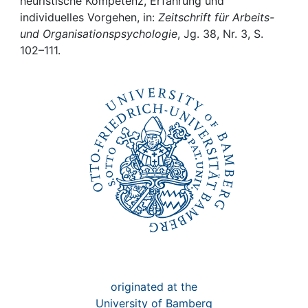
Awards
heuristische Kompetenz, Erfahrung und
individuelles Vorgehen, in:
Zeitschrift für Arbeits-
und Organisationspsychologie
, Jg. 38, Nr. 3, S.
My FIS
102–111.
Help
originated at the
University of Bamberg