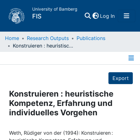
University of Bamberg
(current)
FIS
Log In
Home
Home
Research Outputs
Publications
Konstruieren : heuristische Kompetenz, Erfahrung und individuelles Vorgehen
Publications
Details
Research Data
Export
Projects
Konstruieren : heuristische
Kompetenz, Erfahrung und
People
individuelles Vorgehen
Institutions
Weth, Rüdiger von der (1994): Konstruieren :