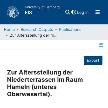
University of Bamberg
(current)
FIS
Log In
Home
Home
Research Outputs
Publications
Zur Altersstellung der Niederterrassen im Raum Hameln (unteres Oberwesertal).
Publications
Details
Research Data
Export
Projects
Zur Altersstellung der
Niederterrassen im Raum
People
Hameln (unteres
Oberwesertal).
Institutions