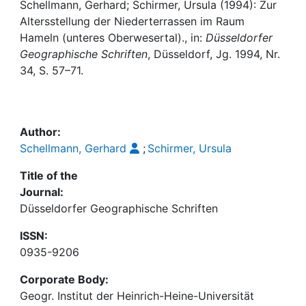
Awards
Schellmann, Gerhard; Schirmer, Ursula (1994): Zur
Altersstellung der Niederterrassen im Raum
My FIS
Hameln (unteres Oberwesertal)., in:
Düsseldorfer
Geographische Schriften
, Düsseldorf, Jg. 1994, Nr.
34, S. 57–71.
Help
Author:
Schellmann, Gerhard
;
Schirmer, Ursula
Title of the
Journal:
Düsseldorfer Geographische Schriften
ISSN:
0935-9206
Corporate Body:
Geogr. Institut der Heinrich-Heine-Universität