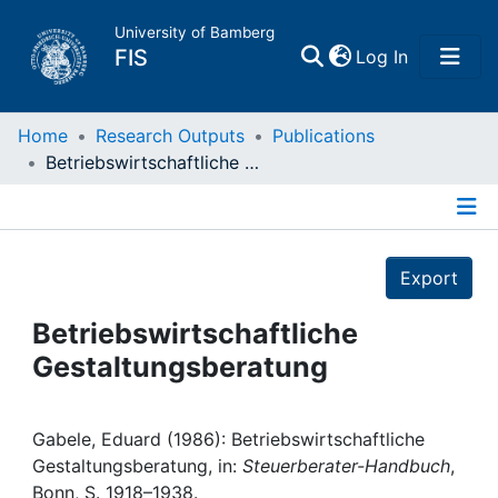
University of Bamberg
(current)
FIS
Log In
Home
Home
Research Outputs
Publications
Betriebswirtschaftliche Gestaltungsberatung
Publications
Details
Research Data
Export
Projects
Betriebswirtschaftliche
Gestaltungsberatung
People
Institutions
Gabele, Eduard (1986): Betriebswirtschaftliche
Gestaltungsberatung, in:
Steuerberater-Handbuch
,
Bonn, S. 1918–1938.