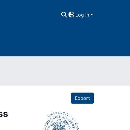
Log In
Export
ss