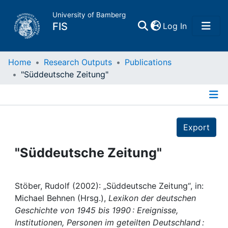
University of Bamberg
(current)
FIS
Log In
Home
Home
Research Outputs
Publications
"Süddeutsche Zeitung"
Publications
Details
Research Data
Export
Projects
"Süddeutsche Zeitung"
People
Stöber, Rudolf (2002): „Süddeutsche Zeitung“, in:
Michael Behnen (Hrsg.),
Lexikon der deutschen
Institutions
Geschichte von 1945 bis 1990 : Ereignisse,
Institutionen, Personen im geteilten Deutschland :