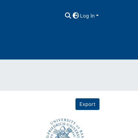
Log In
Export