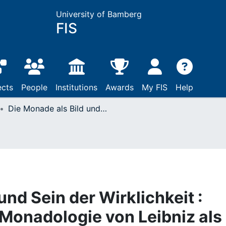
University of Bamberg
FIS
ects
People
Institutions
Awards
My FIS
Help
Die Monade als Bild und Sein der Wirklichkeit : Beobachtungen zur Monadologie von Leibniz als Denkkunstwerk - mit Blick auf Ernst Bloch
und Sein der Wirklichkeit :
Monadologie von Leibniz als