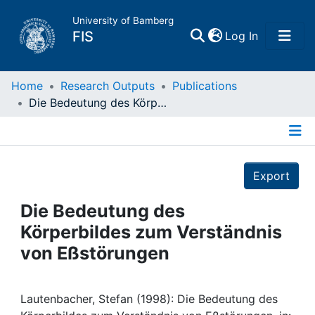
University of Bamberg
(current)
FIS
Log In
Home
Home
Research Outputs
Publications
Die Bedeutung des Körperbildes zum Verständnis von Eßstörungen
Publications
Details
Research Data
Export
Projects
Die Bedeutung des
Körperbildes zum Verständnis
People
von Eßstörungen
Institutions
Lautenbacher, Stefan (1998): Die Bedeutung des