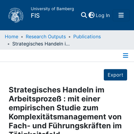
University of Bamberg
(current)
FIS
Log In
Home
Home
Research Outputs
Publications
Strategisches Handeln im Arbeitsprozeß : mit einer empirischen Studie zum Komplexitätsmanagement von Fach- und Führungskräften im Tätigkeitsfeld Absatzwirtschaft/Marketing
Publications
Details
Research Data
Export
Projects
Strategisches Handeln im
Arbeitsprozeß : mit einer
People
empirischen Studie zum
Komplexitätsmanagement von
Institutions
Fach- und Führungskräften im