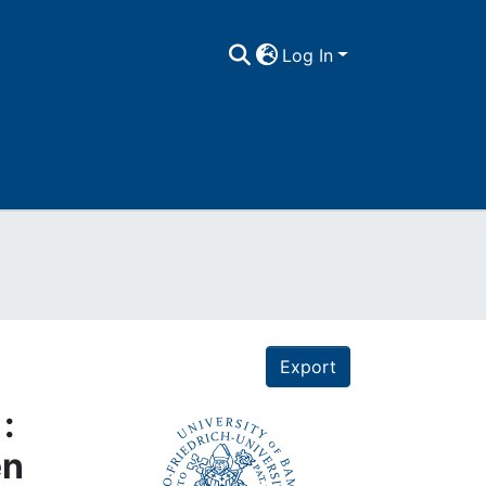
Log In
Export
:
en