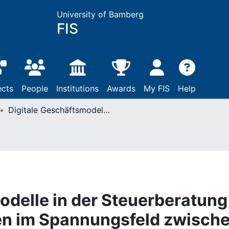
University of Bamberg
FIS
ects
People
Institutions
Awards
My FIS
Help
Digitale Geschäftsmodelle in der Steuerberatung : zukunftsfähig bleiben im Spannungsfeld zwischen Tradition und Legal Tech
odelle in der Steuerberatung 
ben im Spannungsfeld zwisch