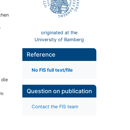
chen
r
originated at the
University of Bamberg
Reference
No FIS full text/file
 die
Question on publication
om
Contact the FIS team