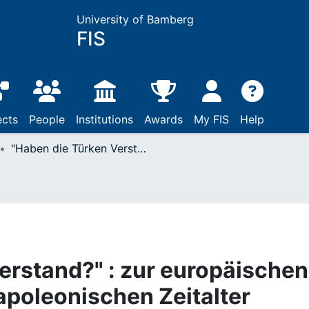
University of Bamberg
FIS
ects
People
Institutions
Awards
My FIS
Help
"Haben die Türken Verstand?" : zur europäischen Orient-Debatte im napoleonischen Zeitalter
erstand?" : zur europäischen
apoleonischen Zeitalter