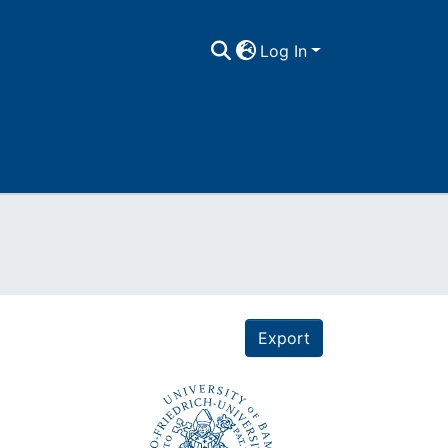
Log In
Export