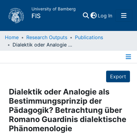
University of Bamberg
(current)
FIS
Log In
Home
Home
Research Outputs
Publications
Dialektik oder Analogie als Bestimmungsprinzip der Pädagogik? Betrachtung über Romano Guardinis dialektische Phänomenologie
Publications
Details
Research Data
Export
Projects
Dialektik oder Analogie als
Bestimmungsprinzip der
People
Pädagogik? Betrachtung über
Romano Guardinis dialektische
Institutions
Phänomenologie