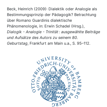
Awards
Beck, Heinrich (2009): Dialektik oder Analogie als
My FIS
Bestimmungsprinzip der Pädagogik? Betrachtung
über Romano Guardinis dialektische
Help
Phänomenologie, in: Erwin Schadel (Hrsg.),
Dialogik - Analogie - Trinität : ausgewählte Beiträge
und Aufsätze des Autors zu seinem 80.
Geburtstag
, Frankfurt am Main u.a., S. 95–112.