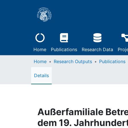
Home
Publications
Research Data
Proj
Home
Research Outputs
Publications
Details
Außerfamiliale Betr
dem 19. Jahrhundert