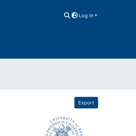
Log In
Export