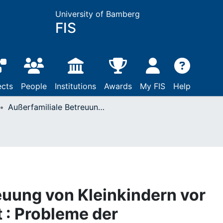
University of Bamberg
FIS
ects
People
Institutions
Awards
My FIS
Help
Außerfamiliale Betreuung von Kleinkindern vor dem 19. Jahrhundert : Probleme der Qellenerfassung und Quellenauswertung ; ein Arbeitsbericht
euung von Kleinkindern vor
 : Probleme der