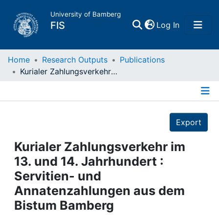
University of Bamberg
(current)
FIS
Log In
Home
Home
Research Outputs
Publications
Kurialer Zahlungsverkehr im 13. und 14. Jahrhundert : Servitien- und Annatenzahlungen aus dem Bistum Bamberg
Publications
Details
Research Data
Export
Projects
Kurialer Zahlungsverkehr im
13. und 14. Jahrhundert :
People
Servitien- und
Annatenzahlungen aus dem
Institutions
Bistum Bamberg