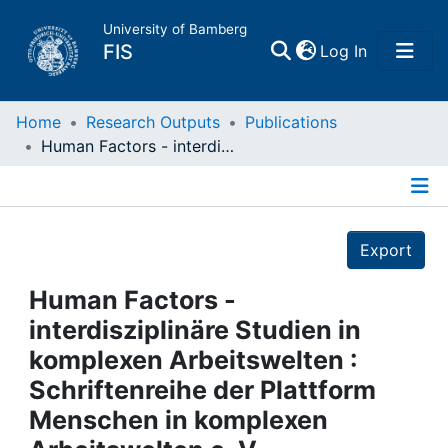
University of Bamberg
(current)
FIS
Log In
Home
Home
Research Outputs
Publications
Human Factors - interdisziplinäre Studien in komplexen Arbeitswelten : Schriftenreihe der Plattform Menschen in komplexen Arbeitswelten e. V.
Publications
Details
Research Data
Export
Projects
Human Factors -
interdisziplinäre Studien in
People
komplexen Arbeitswelten :
Schriftenreihe der Plattform
Institutions
Menschen in komplexen