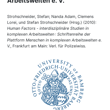
Arbeitswelten e. V.
Awards
My FIS
Strohschneider, Stefan; Nanda Adam, Clemens
Lorei, und Stefan Strohschneider (Hrsg.) (2010):
Help
Human Factors - interdisziplinäre Studien in
komplexen Arbeitswelten : Schriftenreihe der
Plattform Menschen in komplexen Arbeitswelten e.
V.
, Frankfurt am Main: Verl. für Polizeiwiss.