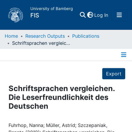
University of Bamberg
(current)
FIS
Log In
Home
Home
Research Outputs
Publications
Schriftsprachen vergleichen. Die Leserfreundlichkeit des Deutschen
Publications
Details
Research Data
Export
Projects
Schriftsprachen vergleichen.
Die Leserfreundlichkeit des
People
Deutschen
Institutions
Fuhrhop, Nanna; Müller, Astrid; Szczepaniak,