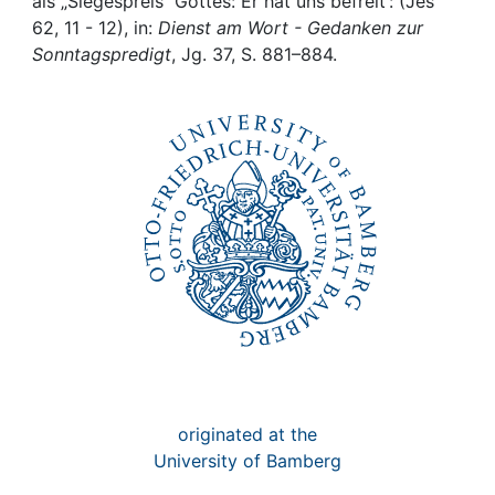
Awards
als „Siegespreis“ Gottes: Er hat uns befreit : (Jes
62, 11 - 12), in:
Dienst am Wort - Gedanken zur
Sonntagspredigt
, Jg. 37, S. 881–884.
My FIS
Help
originated at the
University of Bamberg