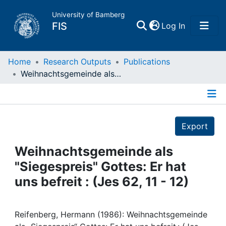
University of Bamberg
(current)
FIS
Log In
Home
Home
Research Outputs
Publications
Weihnachtsgemeinde als "Siegespreis" Gottes: Er hat uns befreit : (Jes 62, 11 - 12)
Publications
Details
Research Data
Export
Projects
Weihnachtsgemeinde als
"Siegespreis" Gottes: Er hat
People
uns befreit : (Jes 62, 11 - 12)
Institutions
Reifenberg, Hermann (1986): Weihnachtsgemeinde