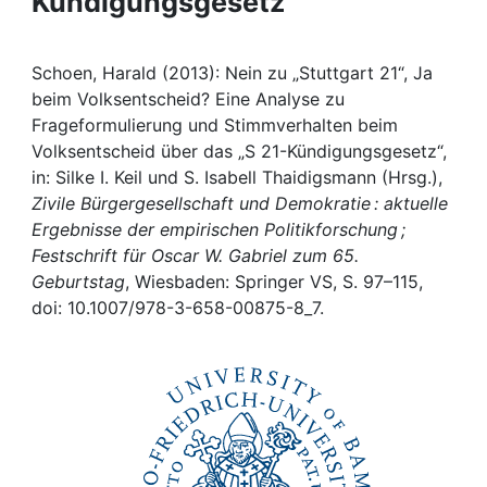
Kündigungsgesetz"
Awards
My FIS
Schoen, Harald (2013): Nein zu „Stuttgart 21“, Ja
beim Volksentscheid? Eine Analyse zu
Help
Frageformulierung und Stimmverhalten beim
Volksentscheid über das „S 21-Kündigungsgesetz“,
in: Silke I. Keil und S. Isabell Thaidigsmann (Hrsg.),
Zivile Bürgergesellschaft und Demokratie : aktuelle
Ergebnisse der empirischen Politikforschung ;
Festschrift für Oscar W. Gabriel zum 65.
Geburtstag
, Wiesbaden: Springer VS, S. 97–115,
doi: 10.1007/978-3-658-00875-8_7.