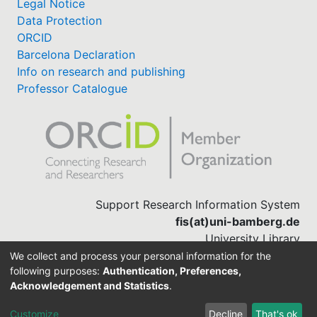
Legal Notice
Data Protection
ORCID
Barcelona Declaration
Info on research and publishing
Professor Catalogue
Support Research Information System
fis(at)uni-bamberg.de
University Library
(0951) 863-1568
We collect and process your personal information for the
following purposes:
Authentication, Preferences,
Acknowledgement and Statistics
.
Built with
DSpace-CRIS software
Customize
Decline
That's ok