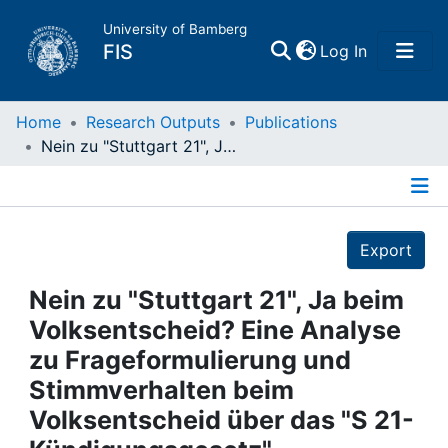
University of Bamberg
(current)
FIS
Log In
Home
Home
Research Outputs
Publications
Nein zu "Stuttgart 21", Ja beim Volksentscheid? Eine Analyse zu Frageformulierung und Stimmverhalten beim Volksentscheid über das "S 21-Kündigungsgesetz"
Publications
Details
Research Data
Export
Projects
Nein zu "Stuttgart 21", Ja beim
Volksentscheid? Eine Analyse
People
zu Frageformulierung und
Stimmverhalten beim
Institutions
Volksentscheid über das "S 21-