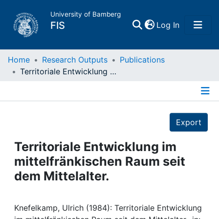
University of Bamberg
(current)
FIS
Log In
Home
Home
Research Outputs
Publications
Territoriale Entwicklung im mittelfränkischen Raum seit dem Mittelalter.
Publications
Details
Research Data
Export
Projects
Territoriale Entwicklung im
mittelfränkischen Raum seit
People
dem Mittelalter.
Institutions
Knefelkamp, Ulrich (1984): Territoriale Entwicklung