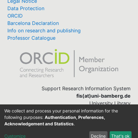
Legal Notice
Data Protection
ORCID
Barcelona Declaration
Info on research and publishing
Professor Catalogue
Support Research Information System
fis(at)uni-bamberg.de
University Library
(0951) 863-1568
We collect and process your personal information for the
following purposes:
Authentication, Preferences,
Acknowledgement and Statistics
.
Built with
DSpace-CRIS software
Customize
Decline
That's ok