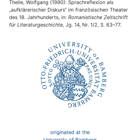
Awards
Theile, Wolfgang (1990): Sprachreflexion als
„aufklärerischer Diskurs“ im französischen Theater
My FIS
des 18. Jahrhunderts, in:
Romanistische Zeitschrift
für Literaturgeschichte
, Jg. 14, Nr. 1/2, S. 63–77.
Help
originated at the
University of Bamberg