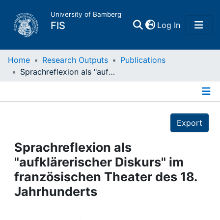
University of Bamberg
(current)
FIS
Log In
Home
Home
Research Outputs
Publications
Sprachreflexion als "aufklärerischer Diskurs" im französischen Theater des 18. Jahrhunderts
Publications
Details
Research Data
Export
Projects
Sprachreflexion als
"aufklärerischer Diskurs" im
People
französischen Theater des 18.
Jahrhunderts
Institutions