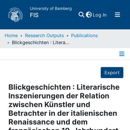
University of Bamberg
(current)
FIS
Log In
Home
Home
Research Outputs
Publications
Blickgeschichten : Literarische Inszenierungen der Relation zwischen Künstler und Betrachter in der italienischen Renaissance und dem französischen 19. Jahrhundert
Publications
Details
Research Data
Export
Projects
Blickgeschichten : Literarische
Inszenierungen der Relation
People
zwischen Künstler und
Betrachter in der italienischen
Institutions
Renaissance und dem