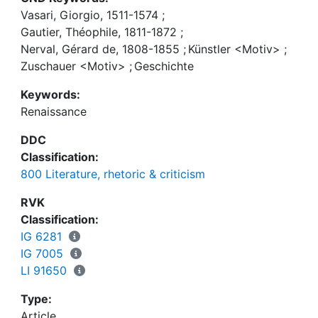
Vasari, Giorgio, 1511-1574
;
Gautier, Théophile, 1811-1872
;
Nerval, Gérard de, 1808-1855
;
Künstler <Motiv>
;
Zuschauer <Motiv>
;
Geschichte
Keywords:
Renaissance
DDC
Classification:
800 Literature, rhetoric & criticism
RVK
Classification:
IG 6281
IG 7005
LI 91650
Type:
Article