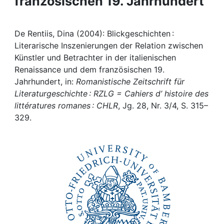
französischen 19. Jahrhundert
Awards
My FIS
De Rentiis, Dina (2004): Blickgeschichten :
Literarische Inszenierungen der Relation zwischen
Help
Künstler und Betrachter in der italienischen
Renaissance und dem französischen 19.
Jahrhundert, in:
Romanistische Zeitschrift für
Literaturgeschichte : RZLG = Cahiers d’ histoire des
littératures romanes : CHLR
, Jg. 28, Nr. 3/4, S. 315–
329.