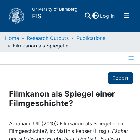
University of Bamberg
(current)
FIS
Log In
Home
Home
Research Outputs
Publications
Filmkanon als Spiegel einer Filmgeschichte?
Publications
Details
Research Data
Export
Projects
Filmkanon als Spiegel einer
Filmgeschichte?
People
Institutions
Abraham, Ulf (2010): Filmkanon als Spiegel einer
Filmgeschichte?, in: Matthis Kepser (Hrsg.),
Fächer
der schulischen Filmbildung : Deutsch, Englisch,