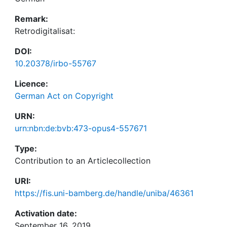
Remark:
Retrodigitalisat:
DOI:
10.20378/irbo-55767
Licence:
German Act on Copyright
URN:
urn:nbn:de:bvb:473-opus4-557671
Type:
Contribution to an Articlecollection
URI:
https://fis.uni-bamberg.de/handle/uniba/46361
Activation date:
September 16, 2019