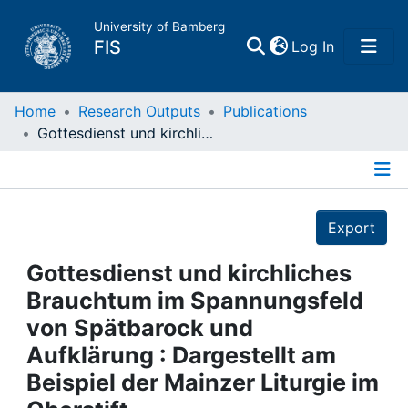
University of Bamberg
(current)
FIS
Log In
Home
Home
Research Outputs
Publications
Gottesdienst und kirchliches Brauchtum im Spannungsfeld von Spätbarock und Aufklärung : Dargestellt am Beispiel der Mainzer Liturgie im Oberstift
Publications
Details
Research Data
Export
Projects
Gottesdienst und kirchliches
Brauchtum im Spannungsfeld
People
von Spätbarock und
Aufklärung : Dargestellt am
Institutions
Beispiel der Mainzer Liturgie im