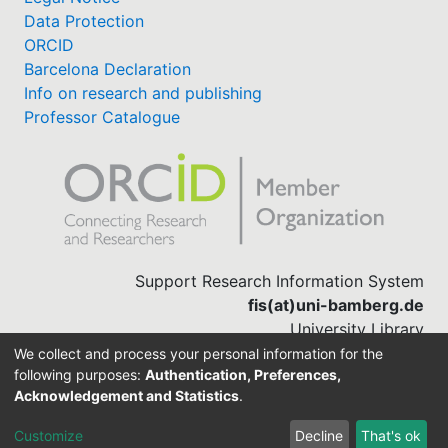
Data Protection
ORCID
Barcelona Declaration
Info on research and publishing
Professor Catalogue
Support Research Information System
fis(at)uni-bamberg.de
University Library
(0951) 863-1568
We collect and process your personal information for the
following purposes:
Authentication, Preferences,
Acknowledgement and Statistics
.
Built with
DSpace-CRIS software
Customize
Decline
That's ok