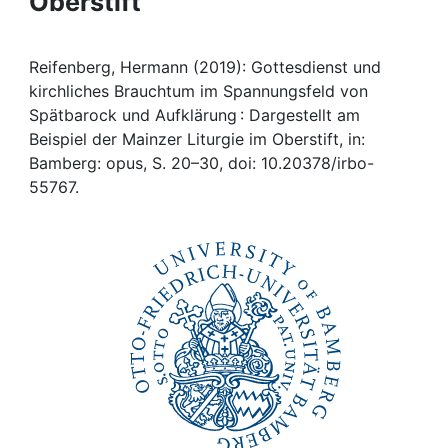
Oberstift
Awards
My FIS
Reifenberg, Hermann (2019): Gottesdienst und
kirchliches Brauchtum im Spannungsfeld von
Help
Spätbarock und Aufklärung : Dargestellt am
Beispiel der Mainzer Liturgie im Oberstift, in:
Bamberg: opus, S. 20–30, doi: 10.20378/irbo-
55767.