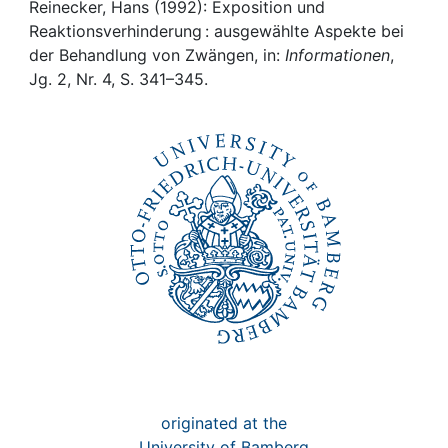
Awards
Reinecker, Hans (1992): Exposition und
Reaktionsverhinderung : ausgewählte Aspekte bei
My FIS
der Behandlung von Zwängen, in:
Informationen
,
Jg. 2, Nr. 4, S. 341–345.
Help
originated at the
University of Bamberg