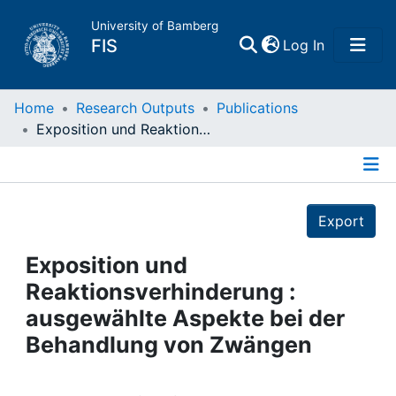
University of Bamberg
(current)
FIS
Log In
Home
Home
Research Outputs
Publications
Exposition und Reaktionsverhinderung : ausgewählte Aspekte bei der Behandlung von Zwängen
Publications
Details
Research Data
Export
Projects
Exposition und
Reaktionsverhinderung :
People
ausgewählte Aspekte bei der
Behandlung von Zwängen
Institutions