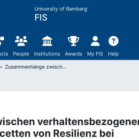
University of Bamberg
FIS
ects
People
Institutions
Awards
My FIS
Help
Zusammenhänge zwischen verhaltensbezogenen und somatischen Facetten von Resilienz bei Arbeitnehmern/-innen der Automobilzuliefererindustrie
schen verhaltensbezogene
etten von Resilienz bei