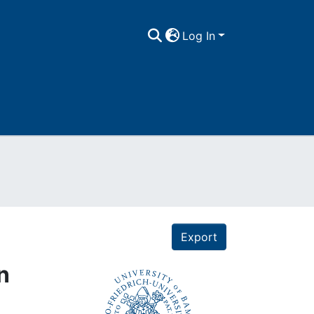
Log In
Export
n