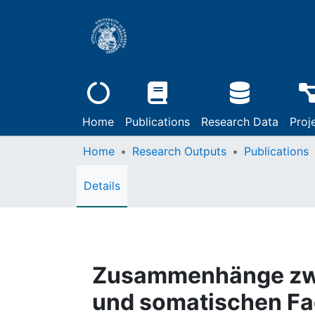
Home
Publications
Research Data
Proj
Home
Research Outputs
Publications
Details
Zusammenhänge zwi
und somatischen Fac