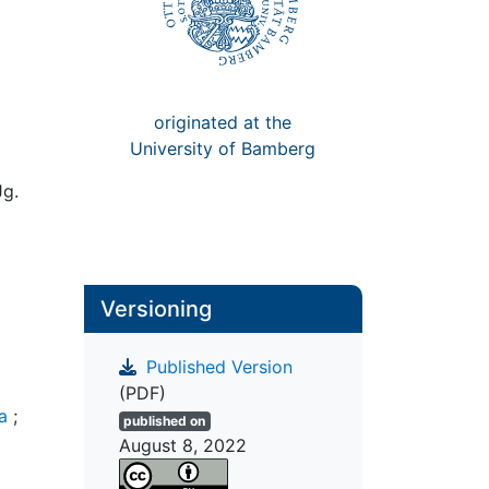
originated at the
University of Bamberg
Jg.
Versioning
Published Version
(PDF)
a
;
published on
August 8, 2022