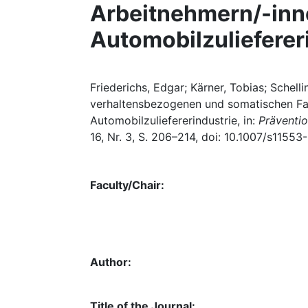
Arbeitnehmern/-inn
Automobilzulieferer
Friederichs, Edgar; Kärner, Tobias; Schel
verhaltensbezogenen und somatischen Fac
Automobilzuliefererindustrie, in:
Präventi
16, Nr. 3, S. 206–214, doi: 10.1007/s1155
Faculty/Chair:
Author:
Title of the Journal: