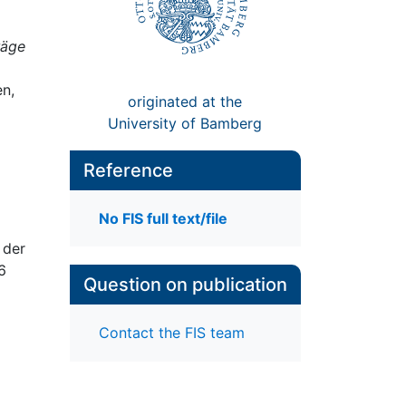
räge
en,
originated at the
University of Bamberg
Reference
No FIS full text/file
 der
6
Question on publication
Contact the FIS team