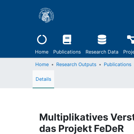
Home
Publications
Research Data
Proj
Home
Research Outputs
Publications
Details
Multiplikatives Verst
das Projekt FeDeR