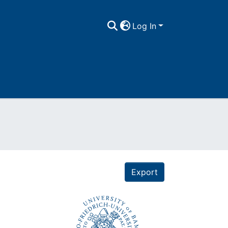
Log In
Export