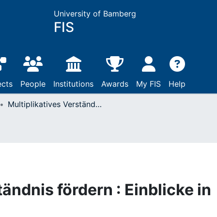
University of Bamberg
FIS
ects
People
Institutions
Awards
My FIS
Help
Multiplikatives Verständnis fördern : Einblicke in das Projekt FeDeR
ändnis fördern : Einblicke in