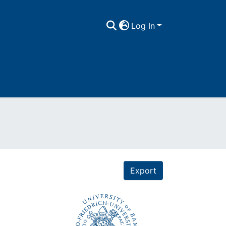
Log In
Export