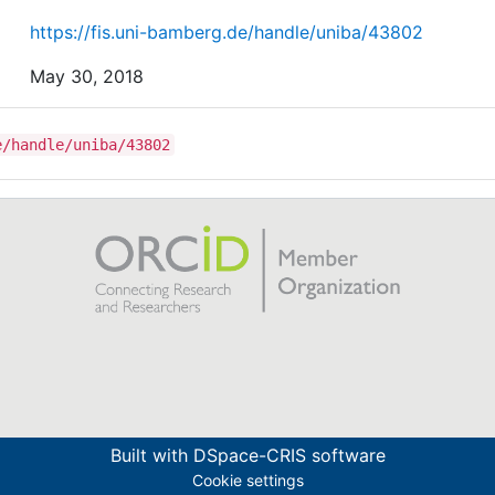
https://fis.uni-bamberg.de/handle/uniba/43802
May 30, 2018
e/handle/uniba/43802
Built with
DSpace-CRIS software
Cookie settings