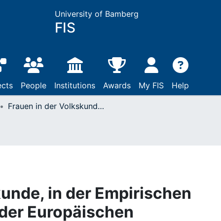
University of Bamberg
FIS
ects
People
Institutions
Awards
My FIS
Help
Frauen in der Volkskunde, in der Empirischen Kulturwissenschaft der Europäischen Ethnologie/Ethnographie und Kulturanthropologie in Deutschland
kunde, in der Empirischen
 der Europäischen