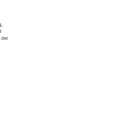
g,
d
 der