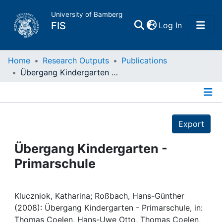
University of Bamberg
(current)
FIS
Log In
Home
Home
Research Outputs
Publications
Übergang Kindergarten - Primarschule
Publications
Details
Research Data
Export
Projects
Übergang Kindergarten -
Primarschule
People
Institutions
Kluczniok, Katharina; Roßbach, Hans-Günther
(2008): Übergang Kindergarten - Primarschule, in:
Thomas Coelen, Hans-Uwe Otto, Thomas Coelen,