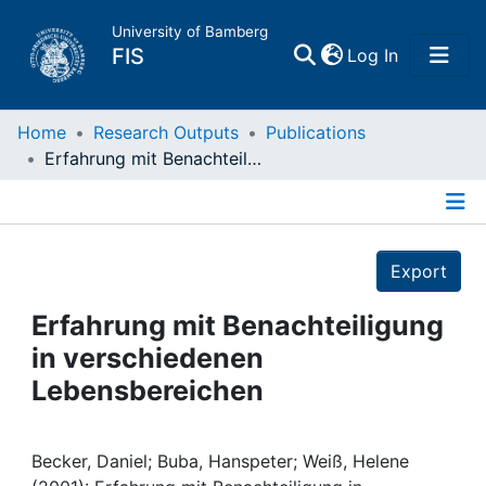
University of Bamberg
(current)
FIS
Log In
Home
Home
Research Outputs
Publications
Erfahrung mit Benachteiligung in verschiedenen Lebensbereichen
Publications
Details
Research Data
Export
Projects
Erfahrung mit Benachteiligung
in verschiedenen
People
Lebensbereichen
Institutions
Becker, Daniel; Buba, Hanspeter; Weiß, Helene