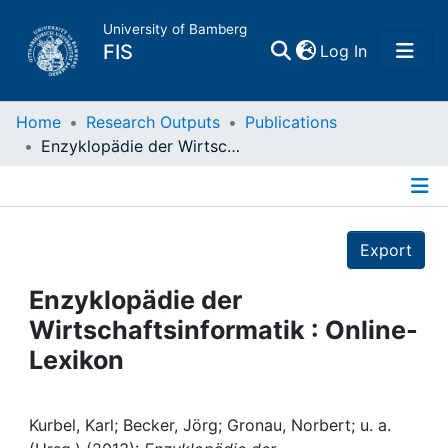
University of Bamberg
(current)
FIS
Log In
Home
Home
Research Outputs
Publications
Enzyklopädie der Wirtschaftsinformatik : Online-Lexikon
Publications
Details
Research Data
Export
Projects
Enzyklopädie der
Wirtschaftsinformatik : Online-
People
Lexikon
Institutions
Kurbel, Karl; Becker, Jörg; Gronau, Norbert; u. a.