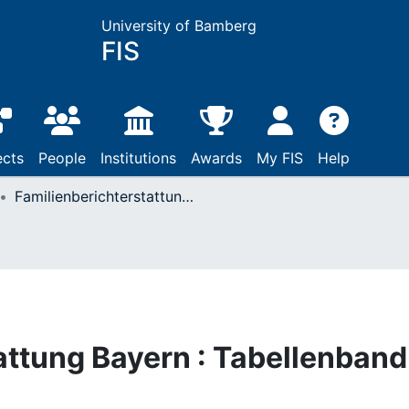
University of Bamberg
FIS
ects
People
Institutions
Awards
My FIS
Help
Familienberichterstattung Bayern : Tabellenband 2021
attung Bayern : Tabellenband