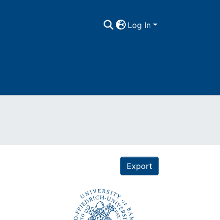
Log In
Export