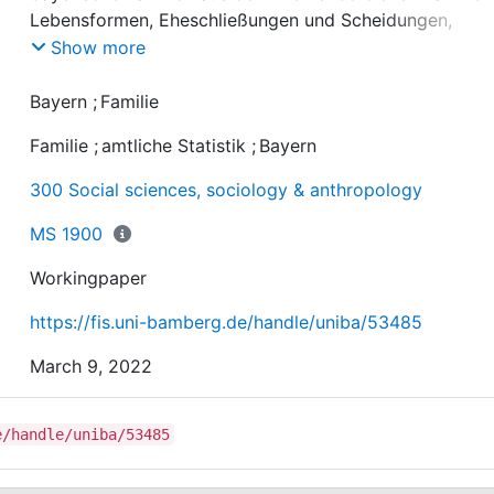
Lebensformen, Eheschließungen und Scheidungen,
Geburten, Familie und Erwerbstätigkeit, Einkommen un
Show more
Zufriedenheit, sowie ausgewählte Informationen zu
familienpolitischen Leistungen des Freistaates Bayern i
Bayern
;
Familie
langen Reihen und familienpolitisch relevanten Kategor
Familie
;
amtliche Statistik
;
Bayern
dargestellt.
300 Social sciences, sociology & anthropology
MS 1900
Workingpaper
https://fis.uni-bamberg.de/handle/uniba/53485
March 9, 2022
e/handle/uniba/53485