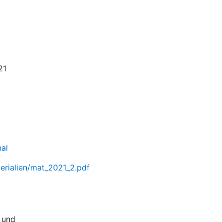
21
nal
terialien/mat_2021_2.pdf
 und