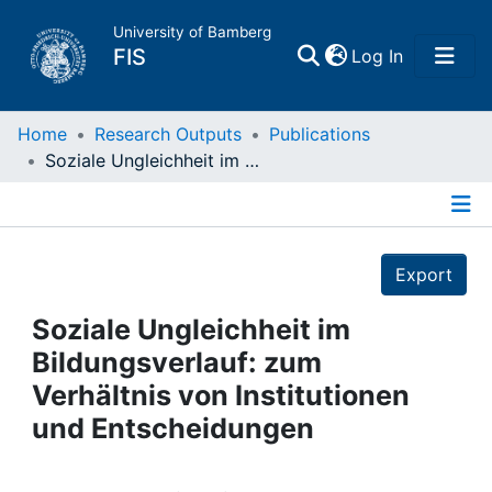
University of Bamberg
(current)
FIS
Log In
Home
Home
Research Outputs
Publications
Soziale Ungleichheit im Bildungsverlauf: zum Verhältnis von Institutionen und Entscheidungen
Publications
Details
Research Data
Export
Projects
Soziale Ungleichheit im
Bildungsverlauf: zum
People
Verhältnis von Institutionen
und Entscheidungen
Institutions