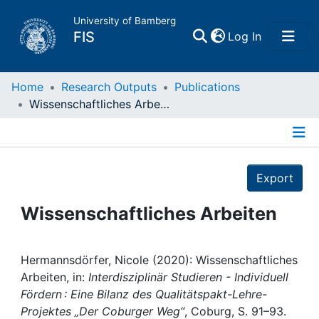
University of Bamberg
(current)
FIS
Log In
Home
Home
Research Outputs
Publications
Wissenschaftliches Arbeiten
Publications
Details
Research Data
Export
Projects
Wissenschaftliches Arbeiten
People
Hermannsdörfer, Nicole (2020): Wissenschaftliches
Arbeiten, in:
Interdisziplinär Studieren - Individuell
Institutions
Fördern : Eine Bilanz des Qualitätspakt-Lehre-
Projektes „Der Coburger Weg“
, Coburg, S. 91–93.