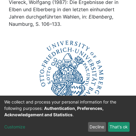
Awards
Viereck, Wolfgang (1987): Die Ergebnisse der in
Elben und Elberberg in den letzten einhundert
My FIS
Jahren durchgeführten Wahlen, in:
Elbenberg
,
Naumburg, S. 106–133.
Help
We collect and process your personal information for the
following purposes:
Authentication, Preferences,
Acknowledgement and Statistics
.
Customize
Decline
That's ok
originated at the
University of Bamberg