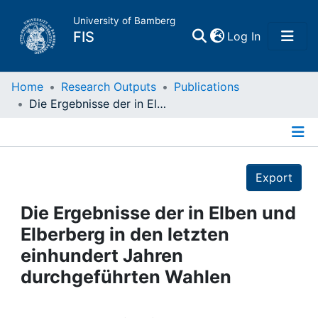
University of Bamberg
(current)
FIS
Log In
Home
Home
Research Outputs
Publications
Die Ergebnisse der in Elben und Elberberg in den letzten einhundert Jahren durchgeführten Wahlen
Publications
Details
Research Data
Export
Projects
Die Ergebnisse der in Elben und
Elberberg in den letzten
People
einhundert Jahren
durchgeführten Wahlen
Institutions