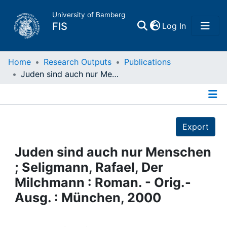
University of Bamberg
(current)
FIS
Log In
Home
Home
Research Outputs
Publications
Juden sind auch nur Menschen ; Seligmann, Rafael, Der Milchmann : Roman. - Orig.-Ausg. : München, 2000
Publications
Details
Research Data
Export
Projects
Juden sind auch nur Menschen
; Seligmann, Rafael, Der
People
Milchmann : Roman. - Orig.-
Ausg. : München, 2000
Institutions