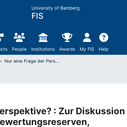
University of Bamberg
FIS
ects
People
Institutions
Awards
My FIS
Help
Nur eine Frage der Perspektive? : Zur Diskussion der Verteilung von Bewertungsreserven, Überschüssen, Kosten und Produktrisiken bei kapitalbildenden Lebens- und privaten Rentenversicherungen
erspektive? : Zur Diskussion
Bewertungsreserven,