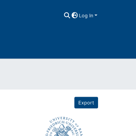
Log In
Export